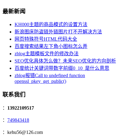
最新新闻
KH000主题的商品模式的设置方法
新浪图床防盗链外链图片打不开解决方法
网页特殊符号HTML代码大全
百度搜索结果左下角小图标怎么弄
zblog主题模板文件的修改办法
SEO优化具体怎么做？未来SEO优化的方向剖析
百度统计关键词带数字前缀0_10_是什么意思
zblog报错Call to undefined function
openssl_pkey_get_public()
联系我们
：
13922109517
：
749843418
：kehu56@126.com