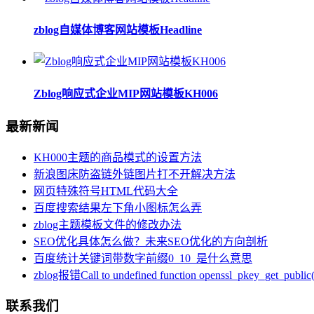
zblog自媒体博客网站模板Headline
Zblog响应式企业MIP网站模板KH006
最新新闻
KH000主题的商品模式的设置方法
新浪图床防盗链外链图片打不开解决方法
网页特殊符号HTML代码大全
百度搜索结果左下角小图标怎么弄
zblog主题模板文件的修改办法
SEO优化具体怎么做？未来SEO优化的方向剖析
百度统计关键词带数字前缀0_10_是什么意思
zblog报错Call to undefined function openssl_pkey_get_public(
联系我们