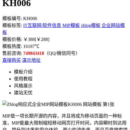
KH006
模板编号:
KH006
模板标签:
IT互联网/软件信息
MIP模板
zblog模板
企业网站模
板
模板价格:
￥388
[￥288]
模板热度:
16187
℃
售前咨询:
749843418
（QQ/微信同号）
直接购买
演示地址
模板介绍
使用教程
风格展示
建站无忧
MIP是一项长期开源的内容，并且将成为移动页面的一种标
准，MIP能最大限制缩短移动网页打开时间，内容瞬时到达用
户，提升到达率和用户体验，更少的流失率，而且百度搜索提