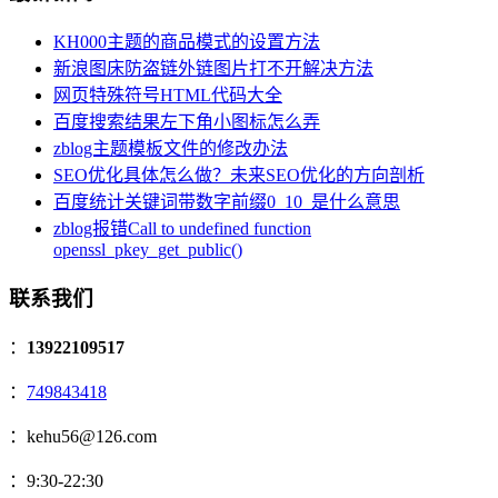
KH000主题的商品模式的设置方法
新浪图床防盗链外链图片打不开解决方法
网页特殊符号HTML代码大全
百度搜索结果左下角小图标怎么弄
zblog主题模板文件的修改办法
SEO优化具体怎么做？未来SEO优化的方向剖析
百度统计关键词带数字前缀0_10_是什么意思
zblog报错Call to undefined function
openssl_pkey_get_public()
联系我们
：
13922109517
：
749843418
：kehu56@126.com
：9:30-22:30