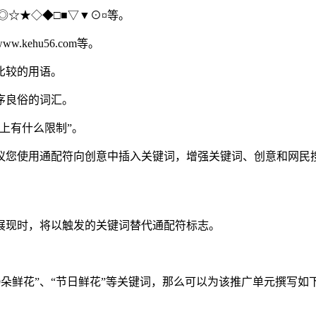
◎☆★◇◆□■▽▼⊙¤等。
ehu56.com等。
比较的用语。
序良俗的词汇。
上有什么限制”。
议您使用通配符向创意中插入关键词，增强关键词、创意和网民
展现时，将以触发的关键词替代通配符标志。
“99朵鲜花”、“节日鲜花”等关键词，那么可以为该推广单元撰写如