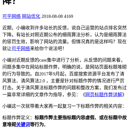
降？
可乎网络
网站优化
2018-08-08
4169
近期，小编收到许多站长的反馈，说自己运营的站点排名突然
下降。有站长对照近期公布的细雨算法分析，认为是细雨算法
的惩罚生效，影响了网站的流量。但情况真的是这样吗？现在
就让
可乎网络
来给你个说法吧！
小编对近期反馈的case集中进行了分析，从反馈的问题来看，
问题多集中在网站标题作弊，明确的说，是网站页面标题堆砌
的行为导致的。自2017年9月起，百度搜索资源平台发布了清
风算法、清风算法2.0 ，主要是针对标题作弊的情况进行严厉
打击。关于清风算法标题作弊的问题和整改方案，我们发布过
一篇非常详细的文章作为指导，参见：《
网页标题作弊详解
》
小编这一次就带着大家再一起复习一下标题作弊的相关内容：
标题作弊定义：
标题作弊主要指标题内容虚假、或在标题中故
意堆砌
关键词
等行为
。