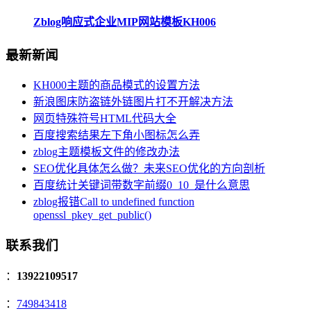
Zblog响应式企业MIP网站模板KH006
最新新闻
KH000主题的商品模式的设置方法
新浪图床防盗链外链图片打不开解决方法
网页特殊符号HTML代码大全
百度搜索结果左下角小图标怎么弄
zblog主题模板文件的修改办法
SEO优化具体怎么做？未来SEO优化的方向剖析
百度统计关键词带数字前缀0_10_是什么意思
zblog报错Call to undefined function
openssl_pkey_get_public()
联系我们
：
13922109517
：
749843418