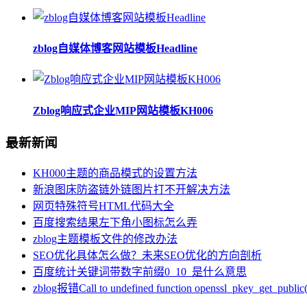
zblog自媒体博客网站模板Headline
Zblog响应式企业MIP网站模板KH006
最新新闻
KH000主题的商品模式的设置方法
新浪图床防盗链外链图片打不开解决方法
网页特殊符号HTML代码大全
百度搜索结果左下角小图标怎么弄
zblog主题模板文件的修改办法
SEO优化具体怎么做？未来SEO优化的方向剖析
百度统计关键词带数字前缀0_10_是什么意思
zblog报错Call to undefined function openssl_pkey_get_public(