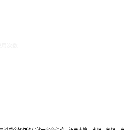
使用次数
是说看个操作流程就一定会种菜，还要土壤，水肥，气候，直