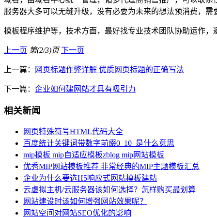
服务器大多可以无缝升级，没有必要为未来的想法预消费，需
模板程序维护等，技术方面，最好找专业技术团队协助运作，
上一页
第(2/3)页
下一页
上一篇：
网页标题作弊详解 优质网页标题的正确写法
下一篇：
企业如何建网站才具有吸引力
相关新闻
网页特殊符号HTML代码大全
百度统计关键词带数字前缀0_10_是什么意思
mip模板 mip自适应模板zblog mip网站模板
优秀MIP网站模板推荐 非常经典的MIP主题模板汇总
企业为什么要选H5响应式网站模板建站
云虚拟主机/云服务器该如何选择？怎样购买最划算
网站建设时该如何增强网站效果呢？
网站空间对网站SEO优化的影响