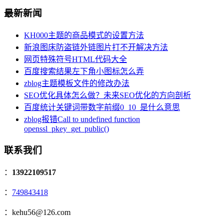
最新新闻
KH000主题的商品模式的设置方法
新浪图床防盗链外链图片打不开解决方法
网页特殊符号HTML代码大全
百度搜索结果左下角小图标怎么弄
zblog主题模板文件的修改办法
SEO优化具体怎么做？未来SEO优化的方向剖析
百度统计关键词带数字前缀0_10_是什么意思
zblog报错Call to undefined function
openssl_pkey_get_public()
联系我们
：
13922109517
：
749843418
：kehu56@126.com