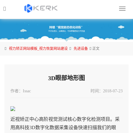
视
力
矫
正
网
站
视力矫正网站模板_视力恢复网站建设
先进设备
正文
模
板
_
视
3D眼部地形图
力
作者：Issac
时间：2018-07-23
恢
复
网
站
近视矫正中心高阶视觉测试核心数字化检测项目。采
建
用高科技3D数字化数据采集设备快速扫描我们的眼
设