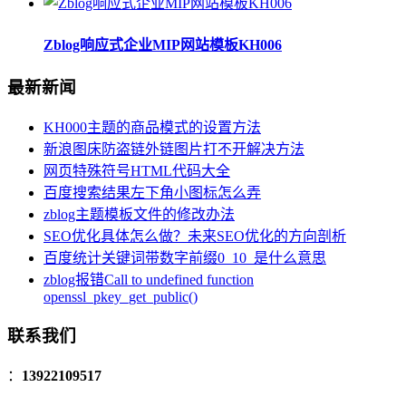
Zblog响应式企业MIP网站模板KH006
最新新闻
KH000主题的商品模式的设置方法
新浪图床防盗链外链图片打不开解决方法
网页特殊符号HTML代码大全
百度搜索结果左下角小图标怎么弄
zblog主题模板文件的修改办法
SEO优化具体怎么做？未来SEO优化的方向剖析
百度统计关键词带数字前缀0_10_是什么意思
zblog报错Call to undefined function
openssl_pkey_get_public()
联系我们
：
13922109517