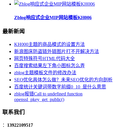
Zblog响应式企业MIP网站模板KH006
最新新闻
KH000主题的商品模式的设置方法
新浪图床防盗链外链图片打不开解决方法
网页特殊符号HTML代码大全
百度搜索结果左下角小图标怎么弄
zblog主题模板文件的修改办法
SEO优化具体怎么做？未来SEO优化的方向剖析
百度统计关键词带数字前缀0_10_是什么意思
zblog报错Call to undefined function
openssl_pkey_get_public()
联系我们
：
13922109517