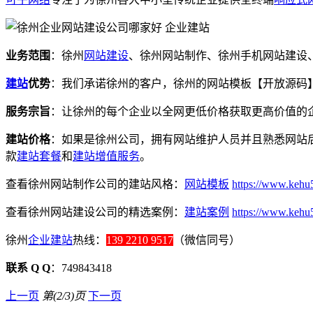
业务范围
：徐州
网站建设
、徐州网站制作、徐州手机网站建设
建站
优势
：我们承诺徐州的客户，徐州的网站模板【开放源码
服务宗旨
：让徐州的每个企业以全网更低价格获取更高价值的
建站价格
：如果是徐州公司，拥有网站维护人员并且熟悉网站后
款
建站套餐
和
建站增值服务
。
查看徐州网站制作公司的建站风格：
网站模板
https://www.kehu5
查看徐州网站建设公司的精选案例：
建站案例
https://www.kehu
徐州
企业建站
热线：
139 2210 9517
（微信同号）
联系 Q Q
：749843418
上一页
第(2/3)页
下一页