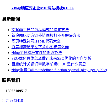
Zblog响应式企业MIP网站模板KH006
最新新闻
KH000主题的商品模式的设置方法
新浪图床防盗链外链图片打不开解决方法
网页特殊符号HTML代码大全
百度搜索结果左下角小图标怎么弄
zblog主题模板文件的修改办法
SEO优化具体怎么做？未来SEO优化的方向剖析
百度统计关键词带数字前缀0_10_是什么意思
zblog报错Call to undefined function openssl_pkey_get_public(
联系我们
：
13922109517
：
749843418