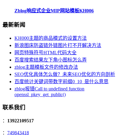
Zblog响应式企业MIP网站模板KH006
最新新闻
KH000主题的商品模式的设置方法
新浪图床防盗链外链图片打不开解决方法
网页特殊符号HTML代码大全
百度搜索结果左下角小图标怎么弄
zblog主题模板文件的修改办法
SEO优化具体怎么做？未来SEO优化的方向剖析
百度统计关键词带数字前缀0_10_是什么意思
zblog报错Call to undefined function
openssl_pkey_get_public()
联系我们
：
13922109517
：
749843418