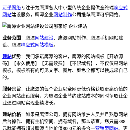
可乎网络
专注于为鹰潭各大中小型传统企业提供全终端
响应式
网站
建设服务，鹰潭企业
网站制作
公司推荐鹰潭可乎网络。
业务范围
：鹰潭
网站建设
、鹰潭网站制作、鹰潭手机网站建
设、鹰潭
响应式
网站模板
。
建站
优势
：我们承诺鹰潭的客户，鹰潭的网站模板【开放源
码】【永久使用】【无需续费】【不限域名】，不仅仅是网站
模板，模板所有的可见文字、图片、颜色全都可以换成您自己
的。
服务宗旨
：让鹰潭的每个企业以全网更低价格获取更高价值的
企业网站建设服务，为鹰潭企业节约建站成本的同时争取让企
业通过网站实现业绩增长。
建站价格
：如果是鹰潭公司，拥有网站维护人员并且熟悉网站
后台操作、拥有主机空间、拥有域名，那么恭喜，您只需388
元就能拥有超过鹰潭当地价值8000元的多合一
营销型网站
。更