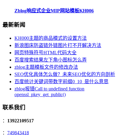
Zblog响应式企业MIP网站模板KH006
最新新闻
KH000主题的商品模式的设置方法
新浪图床防盗链外链图片打不开解决方法
网页特殊符号HTML代码大全
百度搜索结果左下角小图标怎么弄
zblog主题模板文件的修改办法
SEO优化具体怎么做？未来SEO优化的方向剖析
百度统计关键词带数字前缀0_10_是什么意思
zblog报错Call to undefined function
openssl_pkey_get_public()
联系我们
：
13922109517
：
749843418