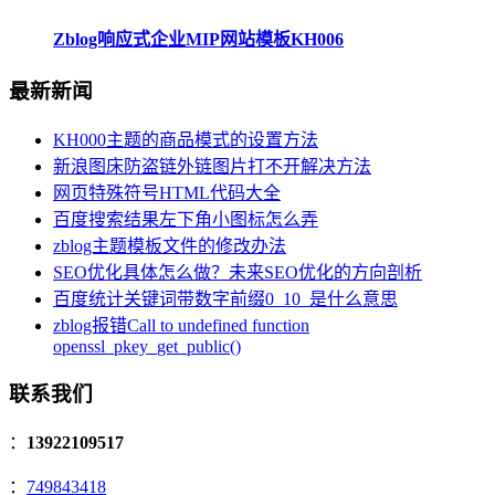
Zblog响应式企业MIP网站模板KH006
最新新闻
KH000主题的商品模式的设置方法
新浪图床防盗链外链图片打不开解决方法
网页特殊符号HTML代码大全
百度搜索结果左下角小图标怎么弄
zblog主题模板文件的修改办法
SEO优化具体怎么做？未来SEO优化的方向剖析
百度统计关键词带数字前缀0_10_是什么意思
zblog报错Call to undefined function
openssl_pkey_get_public()
联系我们
：
13922109517
：
749843418