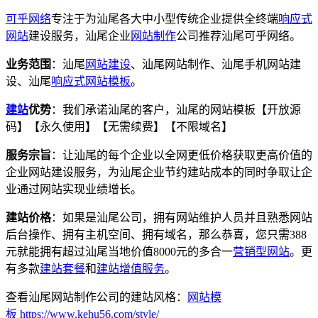
可乎网络
专注于为汕尾各大中小型传统企业提供全终端
响应式
网站
建设服务，汕尾企业
网站制作
公司推荐汕尾可乎网络。
业务范围
：汕尾
网站建设
、汕尾网站制作、汕尾手机网站建
设、汕尾
响应式
网站模板
。
建站
优势
：我们承诺汕尾的客户，汕尾的网站模板【开放源
码】【永久使用】【无需续费】【不限域名】
服务宗旨
：让汕尾的每个企业以全网更低价格获取更高价值的
企业网站建设服务，为汕尾企业节约建站成本的同时争取让企
业通过网站实现业绩增长。
建站价格
：如果是汕尾公司，拥有网站维护人员并且熟悉网站
后台操作、拥有主机空间、拥有域名，那么恭喜，您只需388
元就能拥有超过汕尾当地价值8000元的多合一
营销型网站
。更
有多款
建站套餐
和
建站增值服务
。
查看汕尾网站制作公司的建站风格：
网站模
板
https://www.kehu56.com/style/