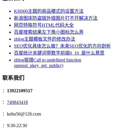
KH000主题的商品模式的设置方法
新浪图床防盗链外链图片打不开解决方法
网页特殊符号HTML代码大全
百度搜索结果左下角小图标怎么弄
zblog主题模板文件的修改办法
SEO优化具体怎么做？未来SEO优化的方向剖析
百度统计关键词带数字前缀0_10_是什么意思
zblog报错Call to undefined function
openssl_pkey_get_public()
联系我们
：
13922109517
：
749843418
：kehu56@126.com
：9:30-22:30