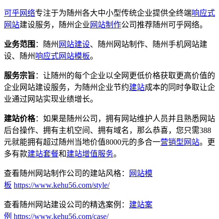
可乎网络
专注于为随州各大中小型传统企业提供全终端
响应式
网站
建设服务，随州企业
网站制作
公司推荐随州可乎网络。
业务范围
：随州
网站建设
、随州网站制作、随州手机网站建
设、随州
响应式
网站模板
。
服务宗旨
：让随州的每个企业以全网更低价格获取更高价值的
企业网站建设服务，为随州企业节约
建站
成本的同时争取让企
业通过网站实现业绩增长。
建站价格
：如果是随州公司，拥有网站维护人员并且熟悉网站
后台操作、拥有主机空间、拥有域名，那么恭喜，您只需388
元就能拥有超过随州当地价值8000元的多合一
营销型网站
。更
多有款
建站套餐
和
建站增值服务
。
查看随州网站制作公司的建站风格：
网站模
板
https://www.kehu56.com/style/
查看随州网站建设公司的精选案例：
建站案
例
https://www.kehu56.com/case/