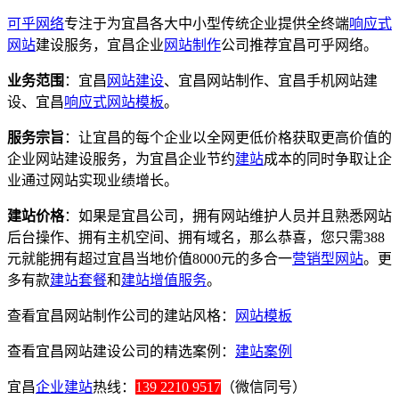
可乎网络
专注于为宜昌各大中小型传统企业提供全终端
响应式
网站
建设服务，宜昌企业
网站制作
公司推荐宜昌可乎网络。
业务范围
：宜昌
网站建设
、宜昌网站制作、宜昌手机网站建
设、宜昌
响应式
网站模板
。
服务宗旨
：让宜昌的每个企业以全网更低价格获取更高价值的
企业网站建设服务，为宜昌企业节约
建站
成本的同时争取让企
业通过网站实现业绩增长。
建站价格
：如果是宜昌公司，拥有网站维护人员并且熟悉网站
后台操作、拥有主机空间、拥有域名，那么恭喜，您只需388
元就能拥有超过宜昌当地价值8000元的多合一
营销型网站
。更
多有款
建站套餐
和
建站增值服务
。
查看宜昌网站制作公司的建站风格：
网站模板
查看宜昌网站建设公司的精选案例：
建站案例
宜昌
企业建站
热线：
139 2210 9517
（微信同号）