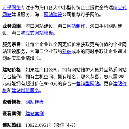
可乎网络
专注于为海口各大中小型传统企业提供全终端
响应式
网站
建设服务，海口
网站建设
公司推荐可乎网络。
业务范围
：海口网站建设、海口
网站制作
、海口手机网站建
设、海口
响应式
网站模板
。
服务宗旨
：让每个企业以全网更低价格获取更高价值的企业网
站建设服务，为海口企业节约
建站
成本的同时争取让企业通过
网站实现业绩增长。
建站价格
：如果是海口公司，拥有网站维护人员并且熟悉网站
后台操作、拥有主机空间、拥有域名，那么恭喜，您只需388
元就能拥有超过价值8000元的多合一
营销型网站
。更多
建站价
格
和
建站增值服务
。
查看模板
：
网站模板
查看案例
：
建站案例
建站热线
：13922109517（微信同号）