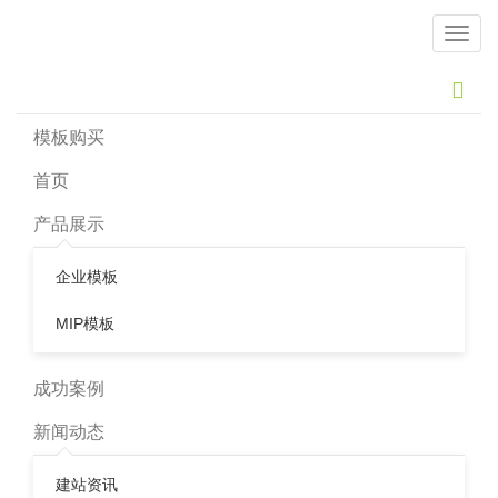
导
航
网站推广
模板购买
首页
运用SEO优化技巧降低网站跳出率
产品展示
网站推广
企业模板
网站跳出率意味着在用户离开你的网站的几率，有些用户直接
从登陆页面就关闭页面。有的网站所有者往往忽视跳出率和其
MIP模板
他指标的重要性，这对网站运营非常不利。如何运用搜索引擎
优化技巧降低网站跳出率？有一个高跳出率是否说明网站非常
不好？答案：是的，但并不总是！这完全取决于网站的目的。
成功案例
如果你的网站可能包含一个联系人信息列表，人们可能会非常
新闻动态
快的浏览完，因此他们可能会很快地离开页面。如果该网站允
许用户快速找到预期的信息，他们将离开更快，从而提高了反
建站资讯
弹率。在这里，跳出率中用户扮演了一个非常小的一部分。相