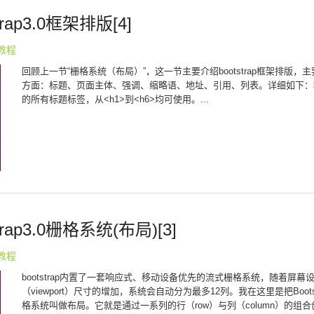
strap3.0框架排版[4]
p教程
回顾上一节“栅格系统（布局）”，这一节主要介绍bootstrap框架排版，主
方面：标题、页面主体、强调、缩略语、地址、引用、列表。详细如下：标
的所有标题标签，从<h1>到<h6>均可使用。...
strap3.0栅格系统(布局)[3]
p教程
bootstrap内置了一套响应式、移动设备优先的流式栅格系统，随着屏幕
（viewport）尺寸的增加，系统会自动分为最多12列。我在这里是把Boots
格系统叫做布局。它就是通过一系列的行（row）与列（column）的组