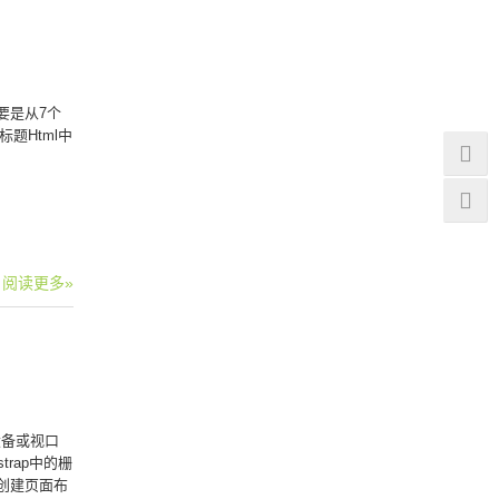
要是从7个
题Html中
阅读更多»
设备或视口
trap中的栅
合创建页面布