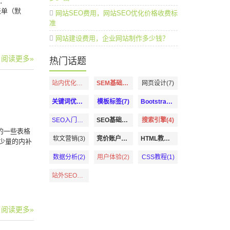
：
直表单（默
网站SEO费用，网站SEO优化价格收费标
准
网站建设费用，企业网站制作多少钱？
阅读更多»
热门话题
站内优化教程(13)
SEM基础知识(8)
网页设计(7)
关键词优化(7)
模板标签(7)
Bootstrap教程(6)
SEO入门教程(5)
SEO基础教程(4)
搜索引擎(4)
持的一些表格
软文营销(3)
竞价账户优化(3)
HTML教程(2)
—少量的内补
数据分析(2)
用户体验(2)
CSS教程(1)
站外SEO优化(1)
阅读更多»