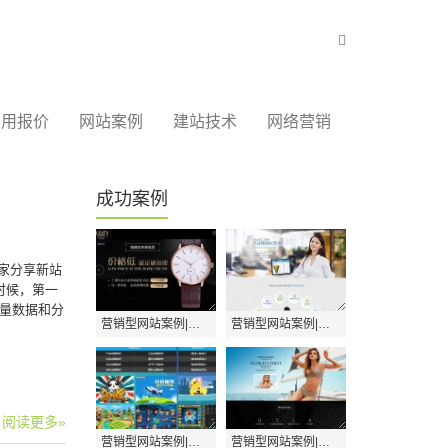
首页
Bootstrap教程
费用报价
网站案例
建站技术
网络营销
成功案例
家分享新站
时候，第一
量数据和分
营销型网站案例|深圳市广盛源表业
营销型网站案例|北京神州云动CRM系统
阅读更多»
营销型网站案例|南宁市品绘动漫
营销型网站案例|佛山绝世好内衣