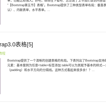
单，功能比较强大。好吧，继续往下看吧：忘记说了上节我们谈到内容是
“【Bootstrap第五节】表格”。Bootstrap提供了三种类型表单布局：垂
认）、内联表单，水平表单。...
trap3.0表格[5]
p教程
Bootstrap提供了一个清晰的创建表格的布局。下表列出了Bootstrap支
元素：基本案例为任意<table>标签添加.table可以为其赋予基本的样式
（padding）和水平方向的分隔线。这种方式看起来很多余！？...