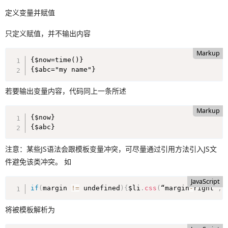
定义变量并赋值
只定义赋值，并不输出内容
Markup
{$now=time()}

{$abc="my name"}
若要输出变量内容，代码同上一条所述
Markup
{$now}

{$abc}
注意：某些JS语法会跟模板变量冲突，可尽量通过引用方法引入JS文
件避免该类冲突。 如
JavaScript
if
(
margin 
!=
 undefined
)
{
$li
.
css
(
“margin
-
right”
,
 
将被模板解析为