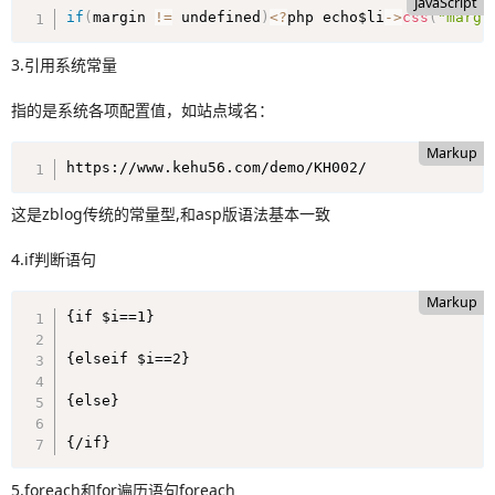
JavaScript
if
(
margin 
!=
 undefined
)
<
?
php echo$li
-
>
css
(
"margi
3.引用系统常量
指的是系统各项配置值，如站点域名：
Markup
https://www.kehu56.com/demo/KH002/
这是zblog传统的常量型,和asp版语法基本一致
4.if判断语句
Markup
{if $i==1}

{elseif $i==2}

{else}

{/if}
5.foreach和for遍历语句foreach